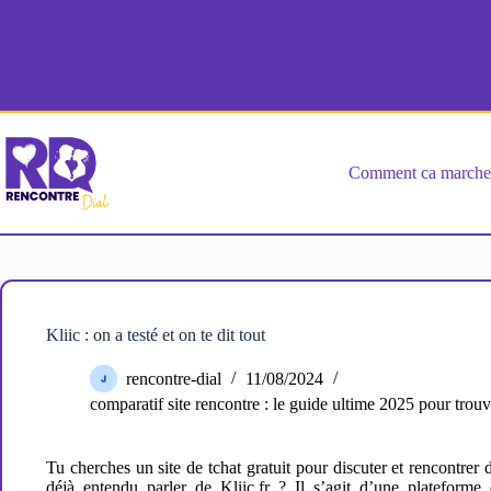
Passer
au
contenu
Comment ca march
Kliic : on a testé et on te dit tout
rencontre-dial
11/08/2024
comparatif site rencontre : le guide ultime 2025 pour trou
Tu cherches un site de tchat gratuit pour discuter et rencontrer
déjà entendu parler de Kliic.fr ? Il s’agit d’une plateforme 