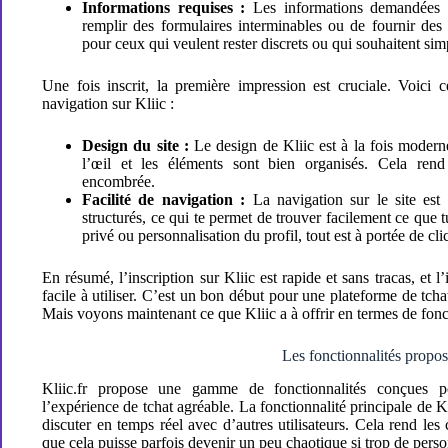
Informations requises :
Les informations demandées s
remplir des formulaires interminables ou de fournir des d
pour ceux qui veulent rester discrets ou qui souhaitent simp
Une fois inscrit, la première impression est cruciale. Voici 
navigation sur Kliic :
Design du site :
Le design de Kliic est à la fois modern
l’œil et les éléments sont bien organisés. Cela rend 
encombrée.
Facilité de navigation :
La navigation sur le site est 
structurés, ce qui te permet de trouver facilement ce que
privé ou personnalisation du profil, tout est à portée de cli
En résumé, l’inscription sur Kliic est rapide et sans tracas, et l
facile à utiliser. C’est un bon début pour une plateforme de tchat q
Mais voyons maintenant ce que Kliic a à offrir en termes de fonct
Les fonctionnalités propo
Kliic.fr propose une gamme de fonctionnalités conçues pou
l’expérience de tchat agréable. La fonctionnalité principale de Kli
discuter en temps réel avec d’autres utilisateurs. Cela rend les 
que cela puisse parfois devenir un peu chaotique si trop de per