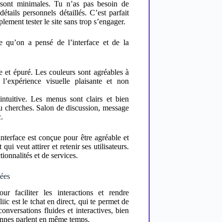
ont minimales. Tu n’as pas besoin de
étails personnels détaillés. C’est parfait
lement tester le site sans trop s’engager.
ce qu’on a pensé de l’interface et de la
e et épuré. Les couleurs sont agréables à
l’expérience visuelle plaisante et non
intuitive. Les menus sont clairs et bien
 tu cherches. Salon de discussion, message
c.
’interface est conçue pour être agréable et
ui veut attirer et retenir ses utilisateurs.
ionnalités et de services.
sées
r faciliter les interactions et rendre
ic est le tchat en direct, qui te permet de
conversations fluides et interactives, bien
sonnes parlent en même temps.